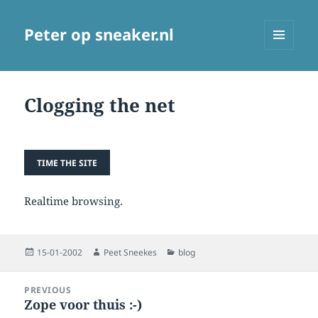
Peter op sneaker.nl
MENU
AND
WIDGETS
Clogging the net
Realtime browsing.
Posted
Author
Categories
15-01-2002
Peet Sneekes
blog
on
Post
PREVIOUS
navigation
Zope voor thuis :-)
Previous