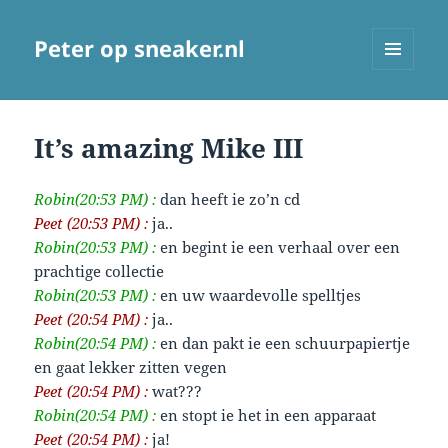
Peter op sneaker.nl
MENU
AND
WIDGETS
It’s amazing Mike III
Robin(20:53 PM) :
dan heeft ie zo’n cd
Peet (20:53 PM) :
ja..
Robin(20:53 PM) :
en begint ie een verhaal over een
prachtige collectie
Robin(20:53 PM) :
en uw waardevolle spelltjes
Peet (20:54 PM) :
ja..
Robin(20:54 PM) :
en dan pakt ie een schuurpapiertje
en gaat lekker zitten vegen
Peet (20:54 PM) :
wat???
Robin(20:54 PM) :
en stopt ie het in een apparaat
Peet (20:54 PM) :
ja!