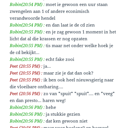
Robin(20:54 PM) :
moet ie gewoon een uur staan
zwengelen aan 1 of andere econimisch
verandwoorde hendel
Robin(20:54 PM) :
en dan laat ie de cd zien
Robin(20:55 PM) :
en je zag gewoon 1 moment in het
licht dat al die krassen er nog opzaten
Robin(20:55 PM) :
tis maar net onder welke hoek je
de cd bekijkt…
Robin(20:55 PM) :
echt fake zooi
Peet (20:55 PM) :
ja…
Peet (20:55 PM) :
maar zie je dat dan ook?
Peet (20:55 PM) :
ik ben ook heel nieuwsgierig naar
die vloeibare ontharing….
Peet (20:56 PM) :
zo van *spuit* *spuit*…. en *veeg*
en dan presto… haren weg!
Robin(20:56 PM) :
hehe
Robin(20:56 PM) :
ja stukkie gezien
Robin(20:56 PM) :
dat ken gewoon niet
Peet (20:56 PM) :
maar voor hoelang? en hoeveel