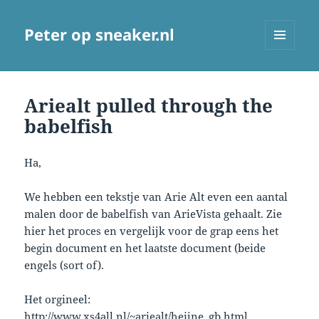
Peter op sneaker.nl
MENU
AND
WIDGETS
Ariealt pulled through the
babelfish
Ha,
We hebben een tekstje van Arie Alt even een aantal
malen door de babelfish van ArieVista gehaalt. Zie
hier het proces en vergelijk voor de grap eens het
begin document en het laatste document (beide
engels (sort of).
Het orgineel:
http://www.xs4all.nl/~ariealt/heijne_gb.html