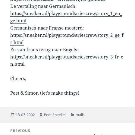
De vertaling naar Germanisch:
https://sneaker.nl/playground/ariescrew/story_1_en_
ge.html
Germanisch naar Franse mosterd:
https://sneaker.nl/playground/ariescrew/story_2_ge_f
r.html
En van frans terug naar Engels:
https://sneaker.nl/playground/ariescrew/story_3_fr_e
n.html
Cheers,
Peet & Simon (let’s make things)
Posted
Author
Categories
13-03-2002
Peet Sneekes
mails
on
Post
PREVIOUS
navigation