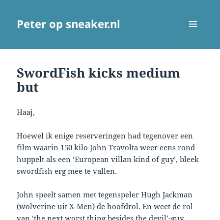
Peter op sneaker.nl
MENU
AND
WIDGETS
SwordFish kicks medium
but
Haaj,
Hoewel ik enige reserveringen had tegenover een
film waarin 150 kilo John Travolta weer eens rond
huppelt als een ‘European villan kind of guy’, bleek
swordfish erg mee te vallen.
John speelt samen met tegenspeler Hugh Jackman
(wolverine uit X-Men) de hoofdrol. En weet de rol
van ‘the next worst thing besides the devil’-guy