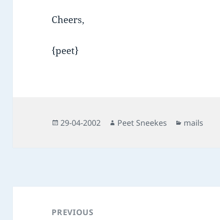
Cheers,
{peet}
Posted
Author
Categorie
29-04-2002
Peet Sneekes
mails
on
Post
navigation
PREVIOUS