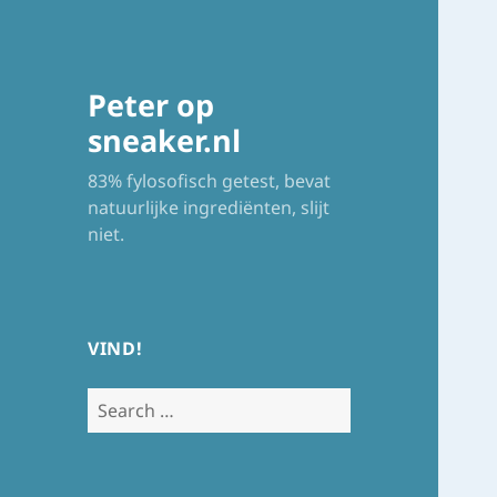
Peter op
sneaker.nl
83% fylosofisch getest, bevat
natuurlijke ingrediënten, slijt
niet.
VIND!
Search
for: