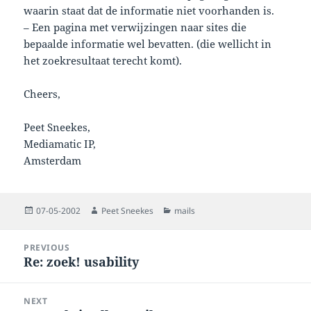
waarin staat dat de informatie niet voorhanden is.
– Een pagina met verwijzingen naar sites die
bepaalde informatie wel bevatten. (die wellicht in
het zoekresultaat terecht komt).
Cheers,
Peet Sneekes,
Mediamatic IP,
Amsterdam
Posted
Author
Categories
07-05-2002
Peet Sneekes
mails
on
Post
PREVIOUS
navigation
Re: zoek! usability
Previous
post:
NEXT