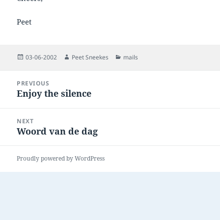
Peet
Posted
Author
Categories
03-06-2002
Peet Sneekes
mails
on
Post
PREVIOUS
navigation
Enjoy the silence
Previous
post:
NEXT
Woord van de dag
Next
post:
Proudly powered by WordPress