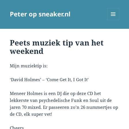
Peter op sneaker.nl
MENU
AND
WIDGETS
Peets muziek tip van het
weekend
Mijn muziektip is:
‘David Holmes’ – ‘Come Get It, I Got It’
Meneer Holmes is een DJ die op deze CD het
lekkerste van psychedelische Funk en Soul uit de
jaren 70 mixed. Er passeeren zo’n 26 nummertjes op
de CD, elk super vet!
Cheers,