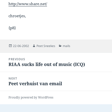
http://www.share.net/
chroetjes,
{p8}
Posted
Author
Categories
22-06-2002
Peet Sneekes
mails
on
Post
PREVIOUS
navigation
RIAA sucks life out of music (ICQ)
Previous
post:
NEXT
Peet verhuist van email
Next
post:
Proudly powered by WordPress