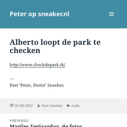
Peter op sneaker.nl
MENU
AND
WIDGETS
Alberto loopt de park te
checken
http://www.checkdepark.tk/
—
Peet ‘Peter, Peetst’ Sneekes
Posted
Author
Categories
05-08-2002
Peet Sneekes
mails
on
Post
PREVIOUS
navigation
Marijes Verjaardag, de fotos
Previous