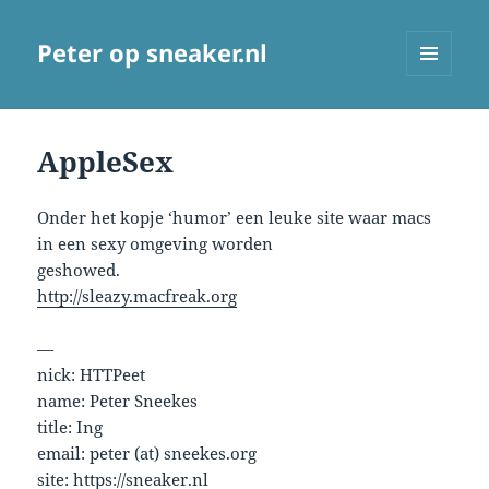
Peter op sneaker.nl
MENU
AND
WIDGETS
AppleSex
Onder het kopje ‘humor’ een leuke site waar macs
in een sexy omgeving worden
geshowed.
http://sleazy.macfreak.org
—
nick: HTTPeet
name: Peter Sneekes
title: Ing
email: peter (at) sneekes.org
site: https://sneaker.nl