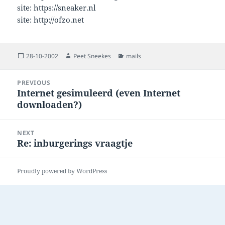
site: https://sneaker.nl
site: http://ofzo.net
Posted
Author
Categories
28-10-2002
Peet Sneekes
mails
on
Post
PREVIOUS
navigation
Internet gesimuleerd (even Internet
Previous
downloaden?)
post:
NEXT
Re: inburgerings vraagtje
Next
post:
Proudly powered by WordPress