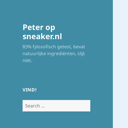
Peter op
sneaker.nl
83% fylosofisch getest, bevat
natuurlijke ingrediënten, slijt
niet.
VIND!
Search
for: