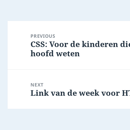
Post
navigation
PREVIOUS
CSS: Voor de kinderen die
Previous
hoofd weten
post:
NEXT
Link van de week voor 
Next
post: