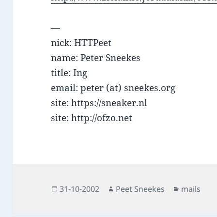
—
nick: HTTPeet
name: Peter Sneekes
title: Ing
email: peter (at) sneekes.org
site: https://sneaker.nl
site: http://ofzo.net
Posted
Author
Categorie
31-10-2002
Peet Sneekes
mails
on