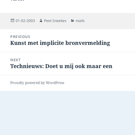
Posted
Author
Categories
01-02-2003
Peet Sneekes
mails
on
Post
PREVIOUS
navigation
Kunst met implicite bronvermelding
Previous
post:
NEXT
Technieuws: Doet u mij ook maar een
Next
post:
Proudly powered by WordPress