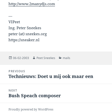
http://www.2manydjs.com
—
VIPeet
Ing. Peter Sneekes
peter (at) sneekes.org
https://sneaker.nl
Posted
Author
Categories
06-02-2003
Peet Sneekes
mails
on
Post
PREVIOUS
navigation
Technieuws: Doet u mij ook maar een
Previous
post:
NEXT
Bush Speach composer
Next
post:
Proudly powered by WordPress