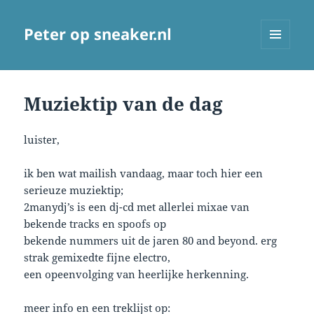
Peter op sneaker.nl
MENU
AND
WIDGETS
Muziektip van de dag
luister,
ik ben wat mailish vandaag, maar toch hier een
serieuze muziektip;
2manydj’s is een dj-cd met allerlei mixae van
bekende tracks en spoofs op
bekende nummers uit de jaren 80 and beyond. erg
strak gemixedte fijne electro,
een opeenvolging van heerlijke herkenning.
meer info en een treklijst op: