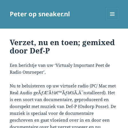
Peter op sneaker.nl
MENU
AND
WIDGETS
Verzet, nu en toen; gemixed
door Def-P
Een berichtje van uw ‘Virtualy Important Peet de
Radio Omroeper’,
Nu te beluisteren op uw virtuele radio (PC/ Mac met
Real Audio geÃƒÆ’Ã†â€™Ãƒâ€šÃ‚Â¯nstalleerd). Het
is een soort van documentaire, geproduceerd en
doorspekt met muziek van Def-P (Osdorp Posse). De
muziek is speciaal voor de documentaire
geschreven en gaat vloeiend over in en door een
documentaire over het verzet vroeger en nu.