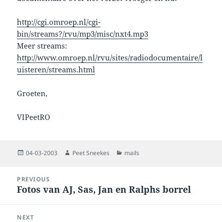
http://cgi.omroep.nl/cgi-
bin/streams?/rvu/mp3/misc/nxt4.mp3
Meer streams:
http://www.omroep.nl/rvu/sites/radiodocumentaire/l
uisteren/streams.html
Groeten,
VIPeetRO
Posted
Author
Categories
04-03-2003
Peet Sneekes
mails
on
Post
PREVIOUS
navigation
Fotos van AJ, Sas, Jan en Ralphs borrel
Previous
post:
NEXT