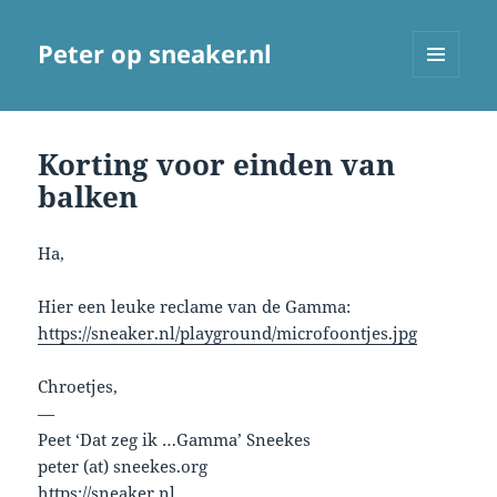
Peter op sneaker.nl
MENU
AND
WIDGETS
Korting voor einden van
balken
Ha,
Hier een leuke reclame van de Gamma:
https://sneaker.nl/playground/microfoontjes.jpg
Chroetjes,
—
Peet ‘Dat zeg ik …Gamma’ Sneekes
peter (at) sneekes.org
https://sneaker.nl