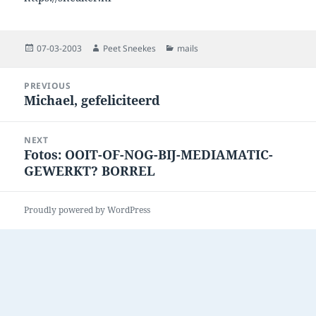
Posted
Author
Categories
07-03-2003
Peet Sneekes
mails
on
Post
PREVIOUS
navigation
Michael, gefeliciteerd
Previous
post:
NEXT
Fotos: OOIT-OF-NOG-BIJ-MEDIAMATIC-
Next
GEWERKT? BORREL
post:
Proudly powered by WordPress