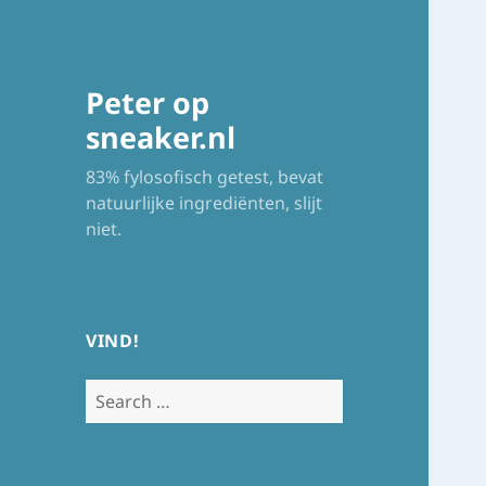
Peter op
sneaker.nl
83% fylosofisch getest, bevat
natuurlijke ingrediënten, slijt
niet.
VIND!
Search
for: