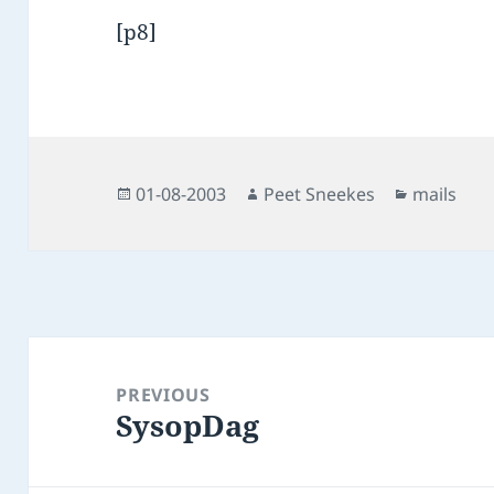
[p8]
Posted
Author
Categorie
01-08-2003
Peet Sneekes
mails
on
Post
navigation
PREVIOUS
SysopDag
Previous
post: