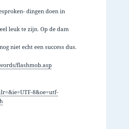
gesproken- dingen doen in
eel leuk te zijn. Op de dam
nog niet echt een success dus.
words/flashmob.asp
&lr=&ie=UTF-8&oe=utf-
h