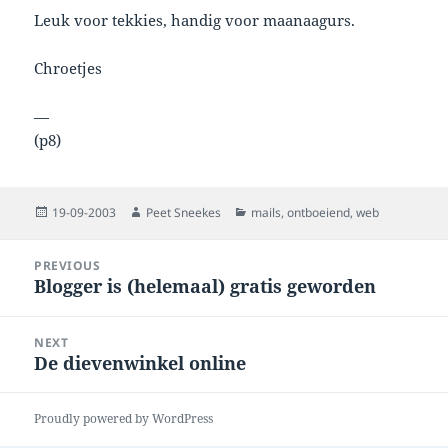
Leuk voor tekkies, handig voor maanaagurs.
Chroetjes
—
(p8)
Posted
Author
Categories
19-09-2003
Peet Sneekes
mails
,
ontboeiend
,
web
on
Post
PREVIOUS
navigation
Blogger is (helemaal) gratis geworden
Previous
post:
NEXT
De dievenwinkel online
Next
post:
Proudly powered by WordPress