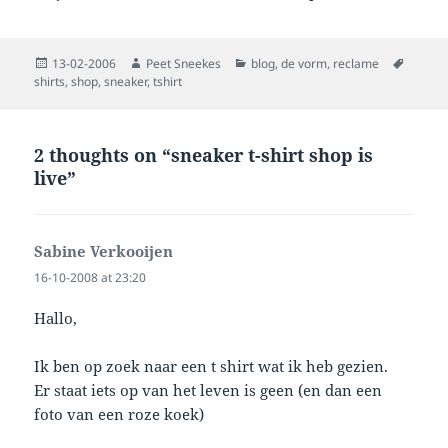
Posted
Author
Categories
Tags
13-02-2006
Peet Sneekes
blog
,
de vorm
,
reclame
on
shirts
,
shop
,
sneaker
,
tshirt
2 thoughts on “sneaker t-shirt shop is
live”
Sabine Verkooijen
says:
16-10-2008 at 23:20
Hallo,
Ik ben op zoek naar een t shirt wat ik heb gezien.
Er staat iets op van het leven is geen (en dan een
foto van een roze koek)