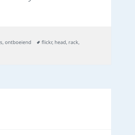
s
Tags
os
,
ontboeiend
flickr
,
head
,
rack
,