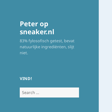
Peter op
sneaker.nl
83% fylosofisch getest, bevat
natuurlijke ingrediënten, slijt
niet.
VIND!
Search
for: