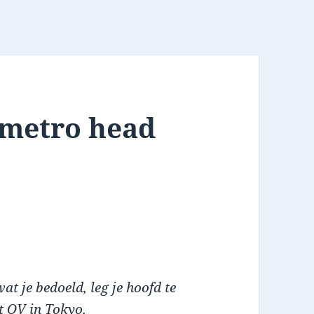
: metro head
t je bedoeld, leg je hoofd te
et OV in Tokyo.