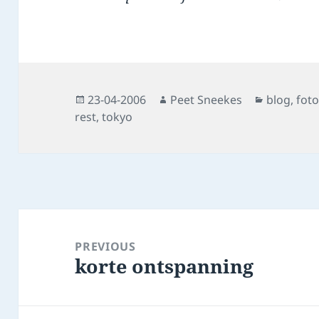
Posted
Author
Categorie
23-04-2006
Peet Sneekes
blog
,
fot
on
rest
,
tokyo
Post
navigation
PREVIOUS
korte ontspanning
Previous
post: