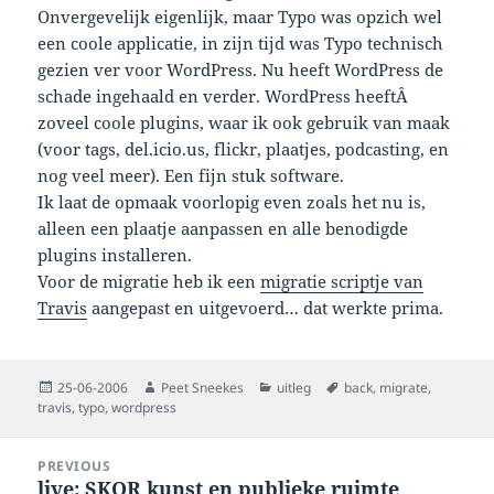
Onvergevelijk eigenlijk, maar Typo was opzich wel
een coole applicatie, in zijn tijd was Typo technisch
gezien ver voor WordPress. Nu heeft WordPress de
schade ingehaald en verder. WordPress heeftÂ
zoveel coole plugins, waar ik ook gebruik van maak
(voor tags, del.icio.us, flickr, plaatjes, podcasting, en
nog veel meer). Een fijn stuk software.
Ik laat de opmaak voorlopig even zoals het nu is,
alleen een plaatje aanpassen en alle benodigde
plugins installeren.
Voor de migratie heb ik een
migratie scriptje van
Travis
aangepast en uitgevoerd… dat werkte prima.
Posted
Author
Categories
Tags
25-06-2006
Peet Sneekes
uitleg
back
,
migrate
,
on
travis
,
typo
,
wordpress
Post
PREVIOUS
navigation
live: SKOR kunst en publieke ruimte
Previous