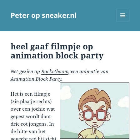
Peter op sneaker.nl
MENU
AND
WIDGETS
heel gaaf filmpje op
animation block party
Net gezien op
Rocketboom
, een animatie van
Animation Block Party
.
Het is een filmpje
(zie plaatje rechts)
over een jochie wat
gepest wordt door
drie rot jongens. In
de hitte van het
gevecht red hij zicht