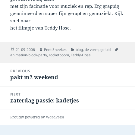
met zijn facinatie voor muziek en rap. Erg grappig
ge-animeerd en super fijn gerapt en gemuziekt. Kijk
snel naar
het filmpje van Teddy Hose
.
Posted
Author
Categories
Tags
21-09-2006
Peet Sneekes
blog
,
de vorm
,
geluid
on
animation-block-party
,
rocketboom
,
Teddy-Hose
Post
PREVIOUS
navigation
pakt m2 weekend
Previous
post:
NEXT
zaterdag passie: kadetjes
Next
post:
Proudly powered by WordPress