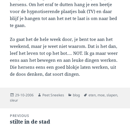
hersens. Om het eraf te dutten hang je een beetje
voor de hypnotiserende plaatjes bak (TV) en daar
blijf je hangen tot aan het net te laat is om naar bed
te gaan.
Zo gaat het de hele week door, je bent toe aan het
weekend, maar je weet niet waarom. Dat is het dan,
leef het leven tot op het bot…. NOT. Ik ga maar weer
eens aan het bewegen en aan leuke dingen werken.
Die hersens eens een goed blokje laten werken, uit
de doos denken, dat soort dingen.
Posted
Author
Categories
Tags
29-10-2006
Peet Sneekes
blog
eten
,
moe
,
slapen
,
on
sleur
Post
PREVIOUS
navigation
stilte in de stad
Previous
post: