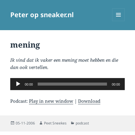
Peter op sneaker.nl
MENU
AND
WIDGETS
mening
Ik vind dat ik vaker een mening moet hebben en die
dan ook vertellen.
Audio
00:00
00:00
Player
Podcast:
Play in new window
|
Download
Posted
Author
Categories
05-11-2006
Peet Sneekes
podcast
on
Post