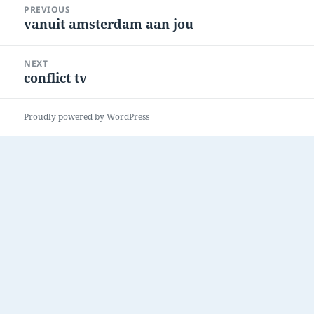
PREVIOUS
navigation
vanuit amsterdam aan jou
Previous
post:
NEXT
conflict tv
Next
post:
Proudly powered by WordPress