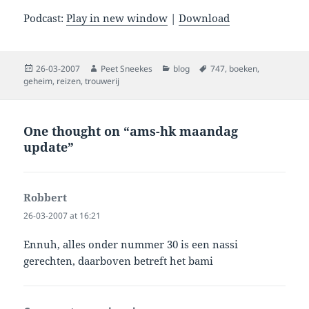
Podcast:
Play in new window
|
Download
Posted
Author
Categories
Tags
26-03-2007
Peet Sneekes
blog
747
,
boeken
,
on
geheim
,
reizen
,
trouwerij
One thought on “ams-hk maandag
update”
Robbert
says:
26-03-2007 at 16:21
Ennuh, alles onder nummer 30 is een nassi
gerechten, daarboven betreft het bami