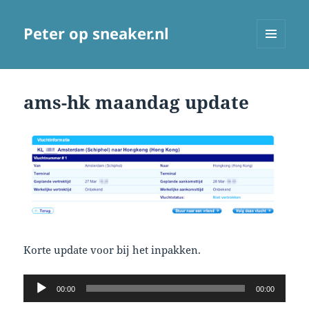
Peter op sneaker.nl
MENU
AND
WIDGETS
ams-hk maandag update
Korte update voor bij het inpakken.
Audio
00:00
00:00
Player