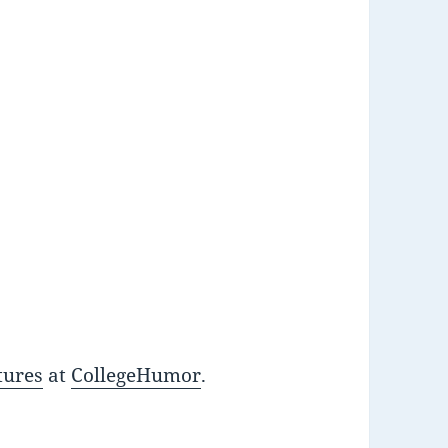
tures
at
CollegeHumor
.