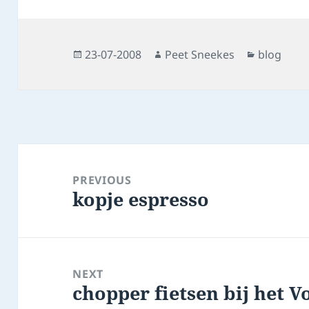
Posted
Author
Categorie
23-07-2008
Peet Sneekes
blog
on
Post
navigation
PREVIOUS
kopje espresso
Previous
post:
NEXT
chopper fietsen bij het 
Next