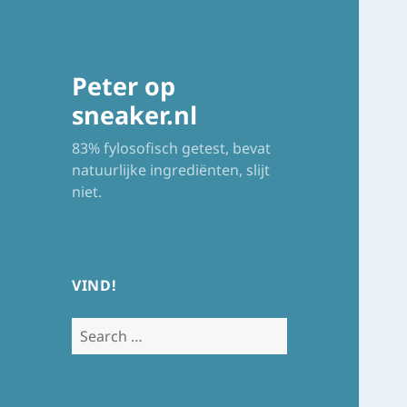
Peter op
sneaker.nl
83% fylosofisch getest, bevat
natuurlijke ingrediënten, slijt
niet.
VIND!
Search
for: