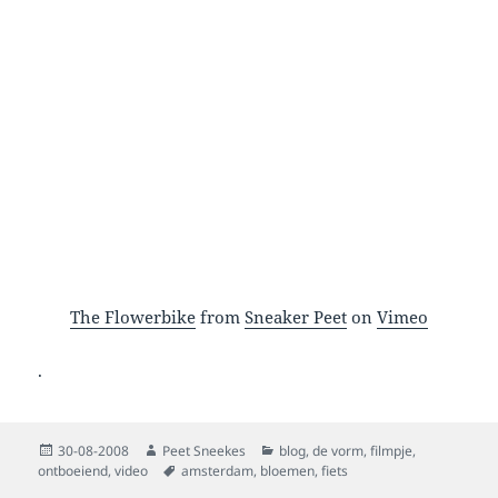
The Flowerbike
from
Sneaker Peet
on
Vimeo
.
Posted
Author
Categories
30-08-2008
Peet Sneekes
blog
,
de vorm
,
filmpje
,
on
Tags
ontboeiend
,
video
amsterdam
,
bloemen
,
fiets