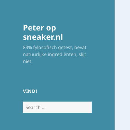
Peter op
sneaker.nl
83% fylosofisch getest, bevat
natuurlijke ingrediënten, slijt
niet.
VIND!
Search
for: