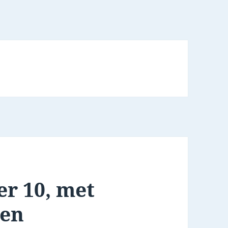
r 10, met
 en