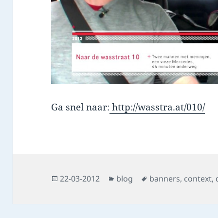
Ga snel naar:
http://wasstra.at/010/
Posted
Categories
Tags
22-03-2012
blog
banners
,
context
,
on