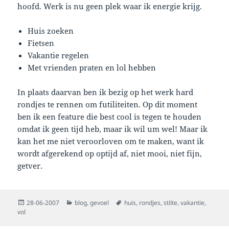
hoofd. Werk is nu geen plek waar ik energie krijg.
Huis zoeken
Fietsen
Vakantie regelen
Met vrienden praten en lol hebben
In plaats daarvan ben ik bezig op het werk hard
rondjes te rennen om futiliteiten. Op dit moment
ben ik een feature die best cool is tegen te houden
omdat ik geen tijd heb, maar ik wil um wel! Maar ik
kan het me niet veroorloven om te maken, want ik
wordt afgerekend op optijd af, niet mooi, niet fijn,
getver.
Posted
Categories
Tags
28-06-2007
blog
,
gevoel
huis
,
rondjes
,
stilte
,
vakantie
,
on
vol