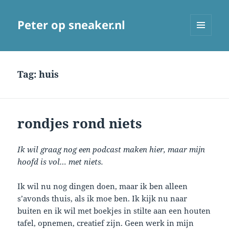
Peter op sneaker.nl
MENU
AND
WIDGETS
Tag:
huis
rondjes rond niets
Ik wil graag nog een podcast maken hier, maar mijn
hoofd is vol… met niets.
Ik wil nu nog dingen doen, maar ik ben alleen
s’avonds thuis, als ik moe ben. Ik kijk nu naar
buiten en ik wil met boekjes in stilte aan een houten
tafel, opnemen, creatief zijn. Geen werk in mijn