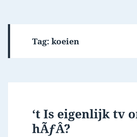
Tag:
koeien
‘t Is eigenlijk tv 
hÃƒÂ¨?