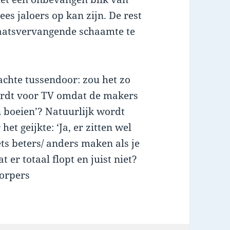
es jaloers op kan zijn. De rest
aatsvervangende schaamte te
chte tussendoor: zou het zo
wordt voor TV omdat de makers
n boeien’? Natuurlijk wordt
t geijkte: ‘Ja, er zitten wel
ets beters/ anders maken als je
t er totaal flopt en juist niet?
orpers