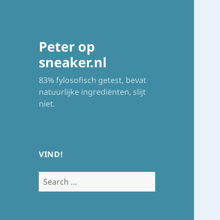
Peter op
sneaker.nl
83% fylosofisch getest, bevat
natuurlijke ingrediënten, slijt
niet.
VIND!
Search
for: