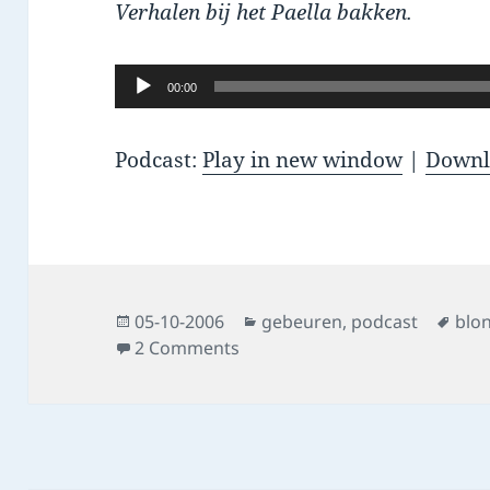
Verhalen bij het Paella bakken.
Audio
00:00
Player
Podcast:
Play in new window
|
Downl
Posted
Categories
Tag
05-10-2006
gebeuren
,
podcast
blo
on
on ik uhm, blond verstelt
2 Comments