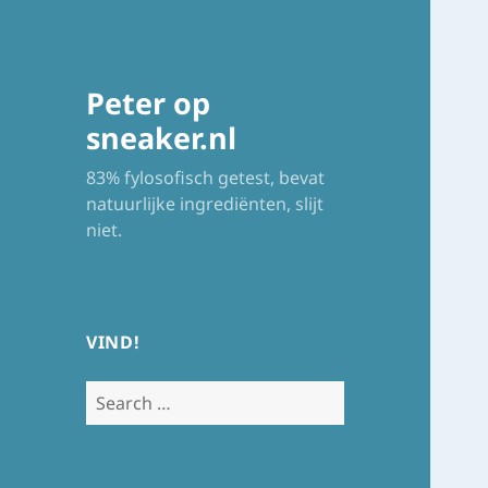
Peter op
sneaker.nl
83% fylosofisch getest, bevat
natuurlijke ingrediënten, slijt
niet.
VIND!
Search
for: