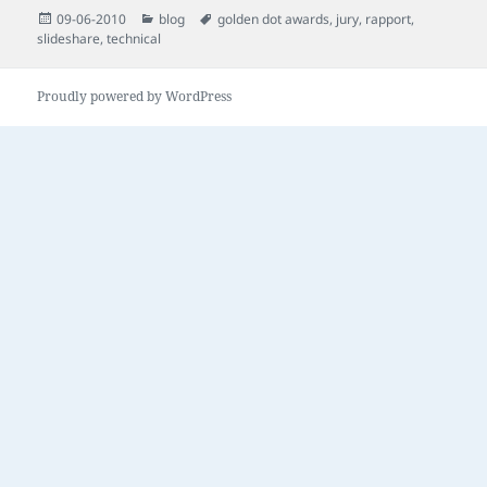
Posted
Categories
Tags
09-06-2010
blog
golden dot awards
,
jury
,
rapport
,
on
slideshare
,
technical
Proudly powered by WordPress