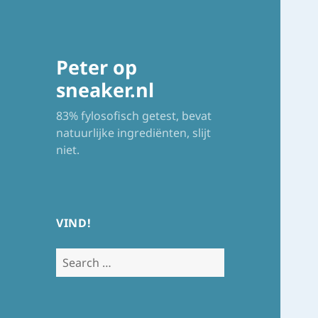
Peter op
sneaker.nl
83% fylosofisch getest, bevat
natuurlijke ingrediënten, slijt
niet.
VIND!
Search
for: