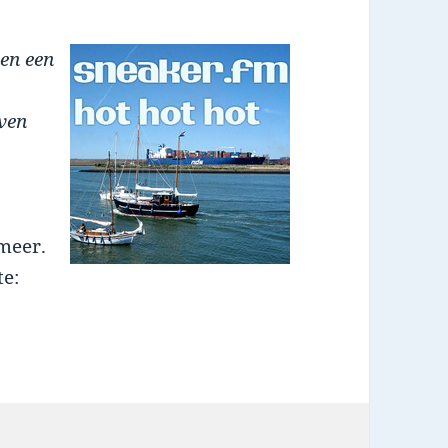
ven een
even
meer.
te: