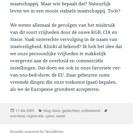
maatschappij. Maar wie bepaalt dat? Natuurlijk
leven we in een mooie stabiele maatschappij. Toch?
We weten allemaal de gevolgen van het misbruik
van dit soort vrijheden door de ouwe KGB, CIA en
Stasie. Vaak onterechte vervolging in de naam van
staatveiligheid. Klinkt al bekend? Ik heb het idee dat
we onze persoonlijke vrijheden te makkelijk
overgeven aan de overheid en commerciële
instellingen. Dat doen we ook in onze favoriete ver-
van-ons-bed-show, de EU. Daar gebeuren soms
vreemde dingen die onze toekomst (gaat) bepalen,
als we de Europeese grondwet accepteren.
Posted
Categories
Tags
11-04-2005
blog
,
boos
,
gedachten
,
ontboeiend
on
overheid
,
registratie
,
spion
,
water
Proudly powered by WordPress