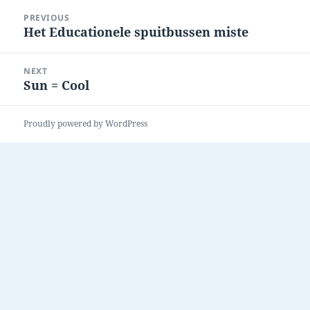
Post
PREVIOUS
navigation
Het Educationele spuitbussen miste
Previous
post:
NEXT
Sun = Cool
Next
post:
Proudly powered by WordPress