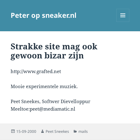
Peter op sneaker.nl
MENU
AND
WIDGETS
Strakke site mag ook
gewoon bizar zijn
http://www.grafted.net
Mooie experimentele muziek.
Peet Sneekes, Softwer Dievelloppur
Meeltoe:peet@mediamatic.nl
Posted
Author
Categories
15-09-2000
Peet Sneekes
mails
on