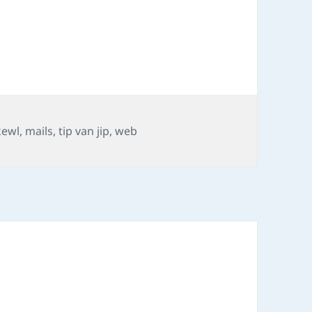
s
kewl
,
mails
,
tip van jip
,
web