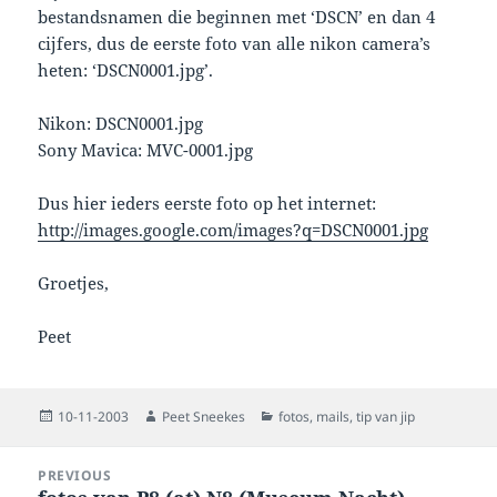
bestandsnamen die beginnen met ‘DSCN’ en dan 4
cijfers, dus de eerste foto van alle nikon camera’s
heten: ‘DSCN0001.jpg’.
Nikon: DSCN0001.jpg
Sony Mavica: MVC-0001.jpg
Dus hier ieders eerste foto op het internet:
http://images.google.com/images?q=DSCN0001.jpg
Groetjes,
Peet
Posted
Author
Categories
10-11-2003
Peet Sneekes
fotos
,
mails
,
tip van jip
on
Post
PREVIOUS
navigation