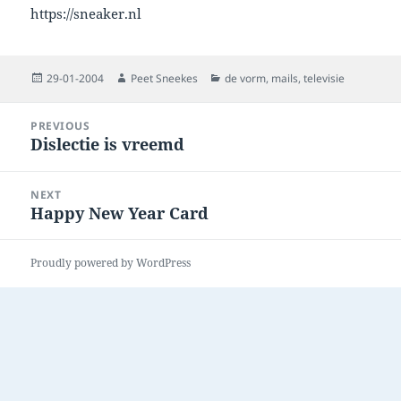
https://sneaker.nl
Posted
Author
Categories
29-01-2004
Peet Sneekes
de vorm
,
mails
,
televisie
on
Post
PREVIOUS
navigation
Dislectie is vreemd
Previous
post:
NEXT
Happy New Year Card
Next
post:
Proudly powered by WordPress