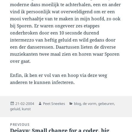
moderne dans moeilijk te achterhalen, een en ander
vind ik persoonlijk wat overweldigend om er een
mooi verhaaltje van te maken in mijn hoofd, zo ook
bij Sporen. Er waren ongeveer zes etappes
onderbroken door een 10 seconde durend
intermezzo van heftig geluid en wild gedans door
een der danseressen. Daartussen lieten de diverse
muziekanten twee maal zien en horen waar Sporen
over gaat.
Enfin, ik ben er vol van en hoop via deze weg
anderen te kunnen infecteren.
Posted
Author
Categories
21-02-2004
Peet Sneekes
blog
,
de vorm
,
gebeuren
,
on
geluid
,
kunst
Post
PREVIOUS
navigation
Dejavu: Small change for a coder, big
Previous