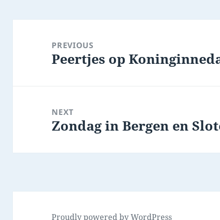
Post
navigation
PREVIOUS
Peertjes op Koninginned
Previous
post:
NEXT
Zondag in Bergen en Slo
Next
post:
Proudly powered by WordPress