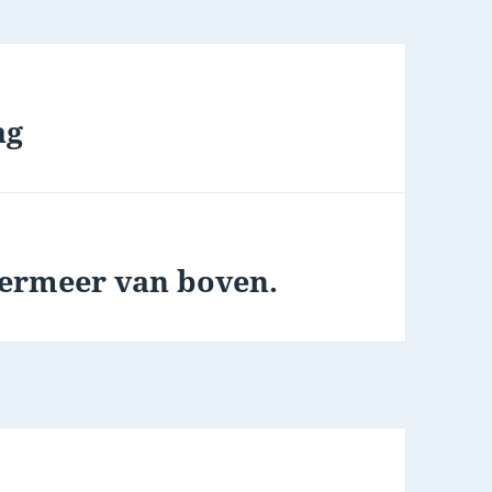
ag
termeer van boven.