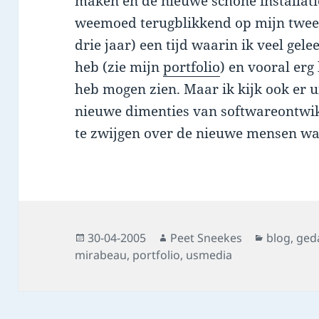
maken en de nieuwe schone installati
weemoed terugblikkend op mijn tweed
drie jaar) een tijd waarin ik veel gel
heb (zie mijn
portfolio
) en vooral er
heb mogen zien. Maar ik kijk ook er 
nieuwe dimenties van softwareontwi
te zwijgen over de nieuwe mensen wa
Posted
Author
Categorie
30-04-2005
Peet Sneekes
blog
,
ged
on
mirabeau
,
portfolio
,
usmedia