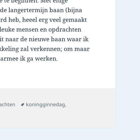
e te beginnen. Met enige
e langertermijn baan (bijna
eerd heb, heeel erg veel gemaakt
g leuke mensen en opdrachten
uit naar de nieuwe baan waar ik
kkeling zal verkennen; om maar
armee ik ga werken.
s
Tags
achten
koningginnedag
,