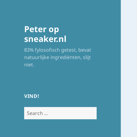
Peter op
sneaker.nl
83% fylosofisch getest, bevat
natuurlijke ingrediënten, slijt
niet.
VIND!
Search
for: