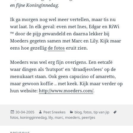
en fijne Koninginnedag.
Ik ga morgen nog wel meer vertellen, maar tis nu
wat laat. In elk geval: even met Ines, Edgar en RiWi
™ door de pijp gewandeld en daarna lekker bij
Moeders gegeten samen met Marc en Lily. Kijk maar
eens hoe gezellig
de fotos
eruit zien.
Moeders was wel erg fijn overigens. Een eetcafé
waar dingen als ‘hutspot’ en ‘draadjesvlees’ op de
menukaart staan. Ook geen capucino of amaretto,
maar gewoon koffie .. met keek. Kijk maar verder op
hun website:
http://www.moeders.com/
.
Posted
Author
Categories
Tags
30-04-2005
Peet Sneekes
blog
,
fotos
,
tip van jip
on
fotos
,
koningginnedag
,
lily
,
marc
,
moeders
,
peertjes
Post