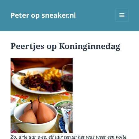
Peter op sneaker.nl
MENU
AND
WIDGETS
Peertjes op Koninginnedag
Zo, drie uur weg, elf uur terug; het was weer een volle