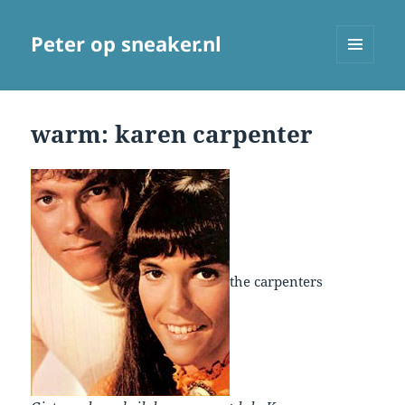
Peter op sneaker.nl
MENU
AND
WIDGETS
warm: karen carpenter
the carpenters