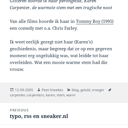
Gisteren hoorde ik haar perongeluk, Karen
Carpenter, de warmste stem met een tragische noot
Van alle films hoorde ik haar in
Tommy Boy (1995)
een comedy met o.a. Chris Farley.
Ik weet eerlijk gezegt niet haar (Karen’s)
geschiedenis, maar begreep dat ze op een gegeven
moment erg ongelukkig was, wat leidde tot haar
overleiden. Wat een mooie warme stem had die
vrouw.
Posted
Author
Categories
Tags
12-09-2005
Peet Sneekes
blog
,
geluid
,
vroeger
on
carpenter
,
carpenters
,
karen
,
stem
,
warm
Post
PREVIOUS
navigation
typo, rss en sneaker.nl
Previous
post: