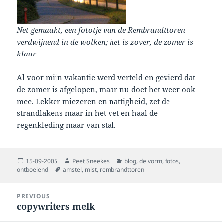
Net gemaakt, een fototje van de Rembrandttoren
verdwijnend in de wolken; het is zover, de zomer is
klaar
Al voor mijn vakantie werd verteld en gevierd dat
de zomer is afgelopen, maar nu doet het weer ook
mee. Lekker miezeren en nattigheid, zet de
strandlakens maar in het vet en haal de
regenkleding maar van stal.
Posted
Author
Categories
15-09-2005
Peet Sneekes
blog
,
de vorm
,
fotos
,
on
Tags
ontboeiend
amstel
,
mist
,
rembrandttoren
Post
PREVIOUS
navigation
copywriters melk
Previous
post: