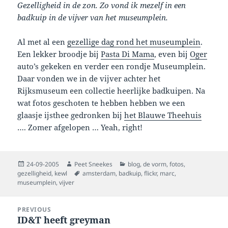
Gezelligheid in de zon. Zo vond ik mezelf in een
badkuip in de vijver van het museumplein.
Al met al een
gezellige dag rond het museumplein
.
Een lekker broodje bij
Pasta Di Mama
, even bij
Oger
auto’s gekeken en verder een rondje Museumplein.
Daar vonden we in de vijver achter het
Rijksmuseum een collectie heerlijke badkuipen. Na
wat fotos geschoten te hebben hebben we een
glaasje ijsthee gedronken bij
het Blauwe Theehuis
…. Zomer afgelopen … Yeah, right!
Posted
Author
Categories
24-09-2005
Peet Sneekes
blog
,
de vorm
,
fotos
,
on
Tags
gezelligheid
,
kewl
amsterdam
,
badkuip
,
flickr
,
marc
,
museumplein
,
vijver
Post
PREVIOUS
navigation
ID&T heeft greyman
Previous