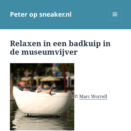
Peter op sneaker.nl
MENU
AND
WIDGETS
Relaxen in een badkuip in
de museumvijver
©
Marc Worrell