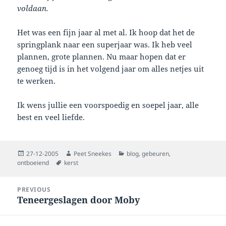
voldaan.
Het was een fijn jaar al met al. Ik hoop dat het de
springplank naar een superjaar was. Ik heb veel
plannen, grote plannen. Nu maar hopen dat er
genoeg tijd is in het volgend jaar om alles netjes uit
te werken.
Ik wens jullie een voorspoedig en soepel jaar, alle
best en veel liefde.
Posted
Author
Categories
27-12-2005
Peet Sneekes
blog
,
gebeuren
,
on
Tags
ontboeiend
kerst
Post
PREVIOUS
navigation
Teneergeslagen door Moby
Previous
post: