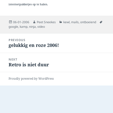
internetpakketjes op te halen.
Posted
Author
Categories
Tags
06-01-2006
Peet Sneekes
kewl
,
mails
,
ontboeiend
on
google
,
kamp
,
ninja
,
video
Post
PREVIOUS
navigation
gelukkig en roze 2006!
Previous
post:
NEXT
Retro is niet duur
Next
post:
Proudly powered by WordPress