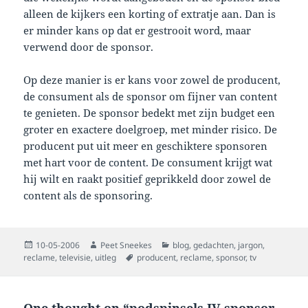
alleen de kijkers een korting of extratje aan. Dan is
er minder kans op dat er gestrooit word, maar
verwend door de sponsor.
Op deze manier is er kans voor zowel de producent,
de consument als de sponsor om fijner van content
te genieten. De sponsor bedekt met zijn budget een
groter en exactere doelgroep, met minder risico. De
producent put uit meer en geschiktere sponsoren
met hart voor de content. De consument krijgt wat
hij wilt en raakt positief geprikkeld door zowel de
content als de sponsoring.
Posted
Author
Categories
10-05-2006
Peet Sneekes
blog
,
gedachten
,
jargon
,
on
Tags
reclame
,
televisie
,
uitleg
producent
,
reclame
,
sponsor
,
tv
One thought on “podspinsels IV sponsor