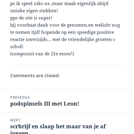
ps ik speel niks na ,maar maak eigenlijk altijd
unieke eigen stukken!
pps de site is super!
bij voorbaat dank voor de genomen,en welicht nog
te nemen tijd! hopende op een spoedige positive
reactie uwerzijds… met de vriendelijke groeten c
scholl
(componist van de 21e eeuw!)
Comments are closed.
Post
PREVIOUS
navigation
podspinsels III met Leon!
Previous
post:
NEXT
scrhrijf en slaap het maar van je af
Next
jongen
post: