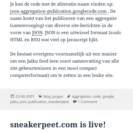
Je kan de code met de aliteratie-naam vinden op:
json-aggregation-publication.googlecode.com
. De
naam komt van het publiceren van een aggregatie
(samenvoeging) van diverse site-berichten in de
vorm van
JSON
. JSON is een uitwissel formaat (zoals
HTML en RSS) wat veel op Javascript lijkt.
De bestaat overigens voornamelijk uit een manier
om een Jaiku feed (een soort samenvatting van alle
site gebeurtenissen in een mooi compact
computerformaat) om te zetten in een leuke site.
Posted
Categories
Tags
23-08-2007
blog
,
jargon
aggrigation
,
code
,
google
,
on
on mijn eerste googl
jaiku
,
json
,
publication
,
sneakerpeet
1 Comment
sneakerpeet.com is live!