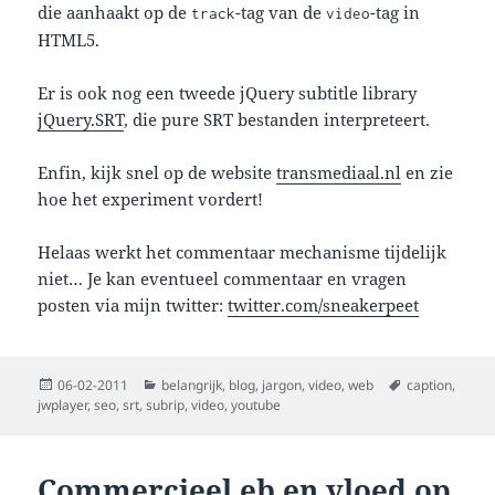
die aanhaakt op de
-tag van de
-tag in
track
video
HTML5.
Er is ook nog een tweede jQuery subtitle library
jQuery.SRT
, die pure SRT bestanden interpreteert.
Enfin, kijk snel op de website
transmediaal.nl
en zie
hoe het experiment vordert!
Helaas werkt het commentaar mechanisme tijdelijk
niet… Je kan eventueel commentaar en vragen
posten via mijn twitter:
twitter.com/sneakerpeet
Posted
Categories
Tags
06-02-2011
belangrijk
,
blog
,
jargon
,
video
,
web
caption
,
on
jwplayer
,
seo
,
srt
,
subrip
,
video
,
youtube
Commercieel eb en vloed op