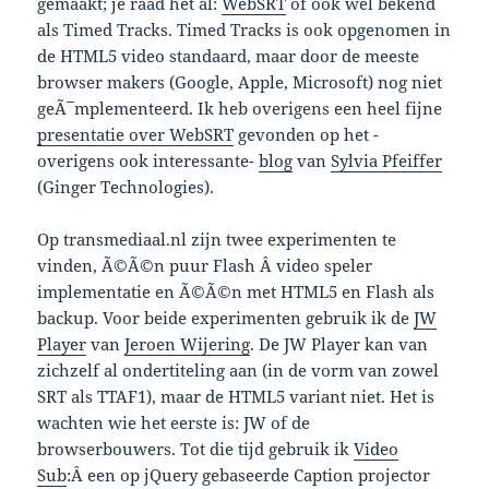
gemaakt; je raad het al:
WebSRT
of ook wel bekend
als Timed Tracks. Timed Tracks is ook opgenomen in
de HTML5 video standaard, maar door de meeste
browser makers (Google, Apple, Microsoft) nog niet
geÃ¯mplementeerd. Ik heb overigens een heel fijne
presentatie over WebSRT
gevonden op het -
overigens ook interessante-
blog
van
Sylvia Pfeiffer
(Ginger Technologies).
Op transmediaal.nl zijn twee experimenten te
vinden, Ã©Ã©n puur Flash Â video speler
implementatie en Ã©Ã©n met HTML5 en Flash als
backup. Voor beide experimenten gebruik ik de
JW
Player
van
Jeroen Wijering
. De JW Player kan van
zichzelf al ondertiteling aan (in de vorm van zowel
SRT als TTAF1), maar de HTML5 variant niet. Het is
wachten wie het eerste is: JW of de
browserbouwers. Tot die tijd gebruik ik
Video
Sub
:Â een op jQuery gebaseerde Caption projector