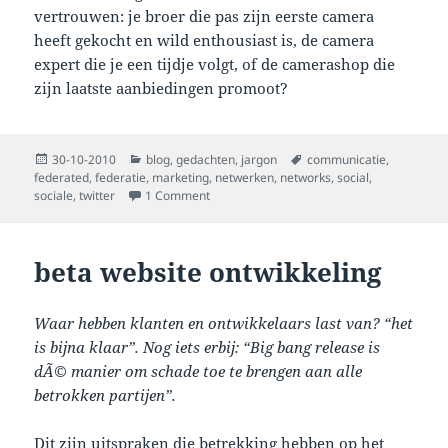
vertrouwen: je broer die pas zijn eerste camera
heeft gekocht en wild enthousiast is, de camera
expert die je een tijdje volgt, of de camerashop die
zijn laatste aanbiedingen promoot?
Posted
Categories
Tags
30-10-2010
blog
,
gedachten
,
jargon
communicatie
,
on
federated
,
federatie
,
marketing
,
netwerken
,
networks
,
social
,
on Commercieel eb en vloed op het web, fe
sociale
,
twitter
1 Comment
beta website ontwikkeling
Waar hebben klanten en ontwikkelaars last van? “het
is bijna klaar”. Nog iets erbij: “Big bang release is
dÃ©
manier om schade toe te brengen aan alle
betrokken partijen”.
Dit zijn uitspraken die betrekking hebben op het