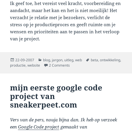
Ik geef toe, het vereist veel kracht, voorbereiding en
aandacht, maar het kan en het is niet moeilijk! Het
verzacht je relatie met je bezoekers, verlicht de
stress op je productieproces en geeft ruimte om je
wensen en prioriteiten aan te passen in het verloop
van je project.
Posted
Categories
Tags
22-09-2007
blog
,
jargon
,
uitleg
,
web
beta
,
ontwikkeling
,
on
on beta website ontwikkeling
productie
,
website
2 Comments
mijn eerste google code
project van
sneakerpeet.com
Vers van de pers, nouja bijna dan. Ik heb op verzoek
een
Google Code project
gemaakt van