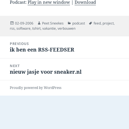
Podcast:
Play in new window
|
Download
Posted
Author
Categories
Tags
02-09-2006
Peet Sneekes
podcast
feed
,
project
,
on
rss
,
software
,
tshirt
,
vakantie
,
verbouwen
Post
PREVIOUS
navigation
ik ben een RSS-FEEDSER
Previous
post:
NEXT
nieuw jasje voor sneaker.nl
Next
post:
Proudly powered by WordPress