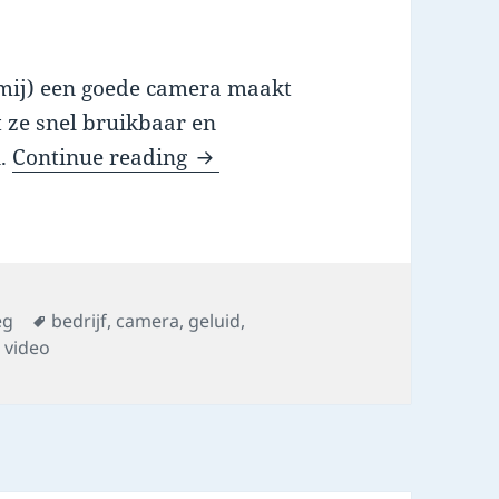
s mij) een goede camera maakt
t ze snel bruikbaar en
videocamera selectie voor bed
n.
Continue reading
Tags
eg
bedrijf
,
camera
,
geluid
,
,
video