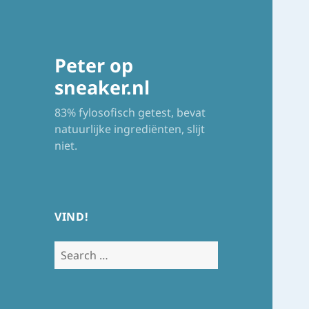
Peter op
sneaker.nl
83% fylosofisch getest, bevat
natuurlijke ingrediënten, slijt
niet.
VIND!
Search
for: