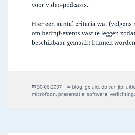
voor video-podcasts.
Hier een aantal criteria wat (volgen
om bedrijf-events vast te leggen zoda
beschikbaar gemaakt kunnen worde
Posted
Categories
30-06-2007
blog
,
geluid
,
tip van jip
,
uitl
on
microfoon
,
presentatie
,
software
,
verlichting