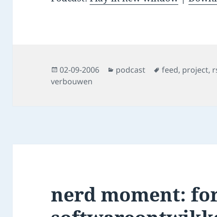
Posted
Categories
Tags
02-09-2006
podcast
feed
,
project
,
r
on
verbouwen
nerd moment: fo