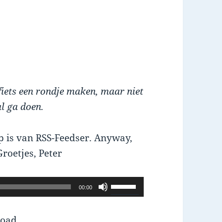
 fiets een rondje maken, maar niet
al ga doen.
ap is van RSS-Feedser. Anyway,
Groetjes, Peter
Use
00:00
Up/Down
Arrow
oad